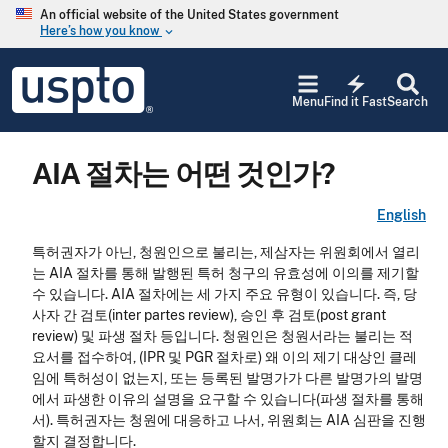
Skip to main content
An official website of the United States government
Here’s how you know
keyboard_arrow_down
Jump to main content
USPTO
electric_bolt
-
Menu
Find it Fast
Search
United
States
Patent
AIA 절차는 어떤 것인가?
and
Trademark
Office
English
특허권자가 아닌, 청원인으로 불리는, 제삼자는 위원회에서 열리
는 AIA 절차를 통해 발행된 특허 청구의 유효성에 이의를 제기할
수 있습니다. AIA 절차에는 세 가지 주요 유형이 있습니다. 즉, 당
사자 간 검토(inter partes review), 승인 후 검토(post grant
review) 및 파생 절차 등입니다. 청원인은 청원서라는 불리는 적
요서를 접수하여, (IPR 및 PGR 절차로) 왜 이의 제기 대상인 클레
임에 특허성이 없는지, 또는 등록된 발명가가 다른 발명가의 발명
에서 파생한 이유의 설명을 요구할 수 있습니다(파생 절차를 통해
서). 특허권자는 청원에 대응하고 나서, 위원회는 AIA 심판을 진행
할지 결정합니다.