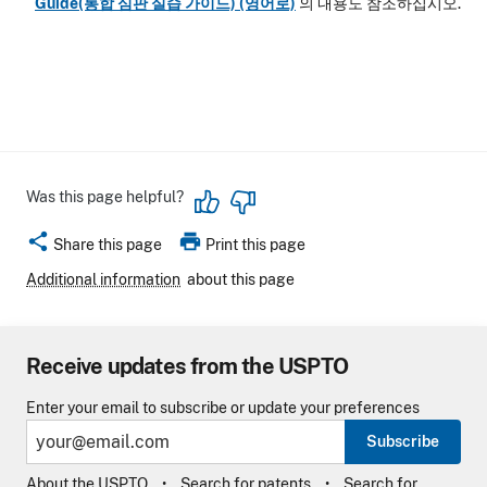
Guide(통합 심판 실습 가이드) (영어로)
의 내용도 참조하십시오.
Was this page helpful?
share
print
Share this page
Print this page
Additional information
about this page
Receive updates from the USPTO
Enter your email to subscribe or update your preferences
Subscribe
About the USPTO
Search for patents
Search for