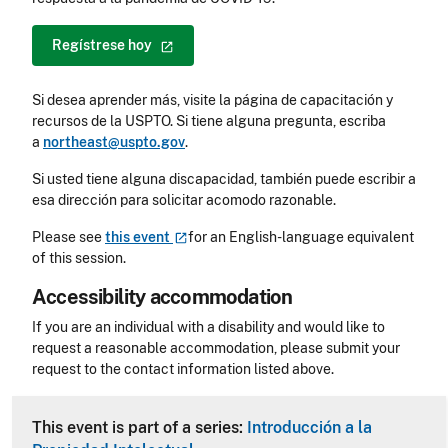
Regístrese
hoy
Si desea aprender más, visite la página de capacitación y
recursos de la USPTO. Si tiene alguna pregunta, escriba
a
northeast@uspto.gov
.
Si usted tiene alguna discapacidad, también puede escribir a
esa dirección para solicitar acomodo razonable.
Please see
this
event
for an English-language equivalent
of this session.
Accessibility accommodation
Accessibility
If you are an individual with a disability and would like to
request a reasonable accommodation, please submit your
request to the contact information listed above.
CLE Header
This event is part of a series:
Introducción a la