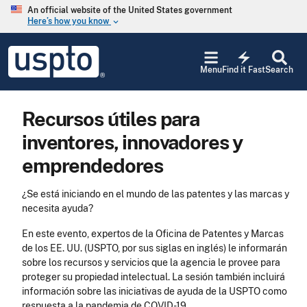
Skip to main content
An official website of the United States government
Here’s how you know
keyboard_arrow_down
Jump to main content
USPTO
electric_bolt
-
Menu
Find it Fast
Search
United
States
Patent
Recursos útiles para
and
Trademark
inventores, innovadores y
Office
emprendedores
¿Se está iniciando en el mundo de las patentes y las marcas y
necesita ayuda?
En este evento, expertos de la Oficina de Patentes y Marcas
de los EE. UU. (USPTO, por sus siglas en inglés) le informarán
sobre los recursos y servicios que la agencia le provee para
proteger su propiedad intelectual. La sesión también incluirá
información sobre las iniciativas de ayuda de la USPTO como
respuesta a la pandemia de COVID-19.