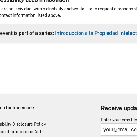
sibility
u are an individual with a disability and would like to request a reaso
ontact information listed above.
Header
event is part of a series:
Introducción a la Propiedad Intelec
Receive upda
ch for trademarks
Enter your email t
ability Disclosure Policy
m of Information Act