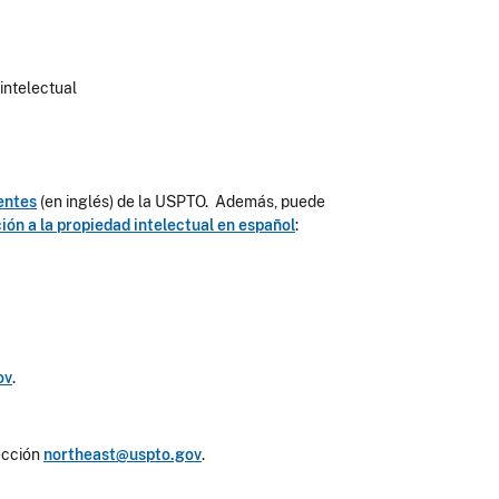
intelectual
entes
(en inglés) de la USPTO. Además, puede
ión a la propiedad intelectual en español
:
ov
.
rección
northeast@uspto.gov
.