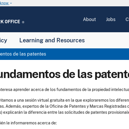
u know
keyboard_arrow_down
About
Jobs
C
icy
Learning and Resources
ntos de las patentes
undamentos de las patent
nteresa aprender acerca de los fundamentos de la propiedad intelectua
vitamos a una sesión virtual gratuita en la que exploraremos los diferent
as. Además, expertos de la Oficina de Patentes y Marcas Registradas d
s) explicarán la diferencia entre las solicitudes de patentes provisionale
én le informaremos acerca de: