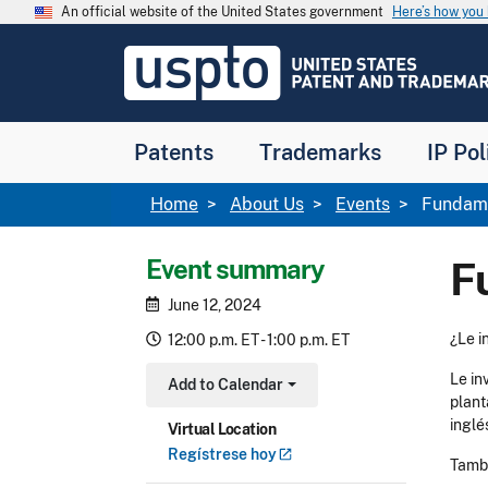
Skip to main content
An official website of the United States government
Here’s how yo
Jump to main content
USPTO
-
United
States
Patent
Patents
Trademarks
IP Pol
and
Trademark
Office
Breadcrumb
Home
About Us
Events
Fundame
Event summary
F
June 12, 2024
¿Le i
12:00 p.m. ET - 1:00 p.m. ET
Le in
Add to Calendar
Toggle Dropdown
plant
inglé
Virtual Location
Regístrese
hoy
Tambi