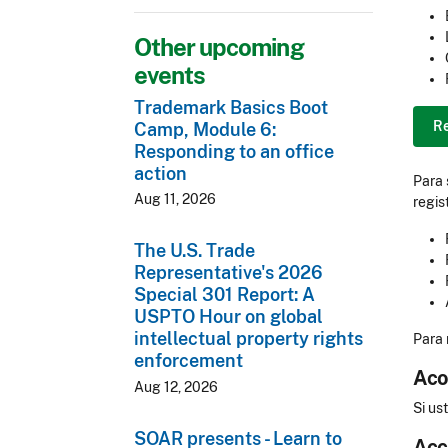
Other upcoming
events
Trademark Basics Boot
R
Camp, Module 6:
Responding to an office
action
Para 
Aug 11, 2026
regis
The U.S. Trade
Representative's 2026
Special 301 Report: A
USPTO Hour on global
intellectual property rights
Para 
enforcement
Aco
Aug 12, 2026
Si us
SOAR presents - Learn to
Acc