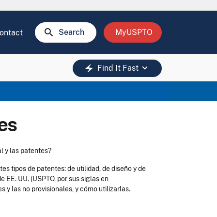
search
Search
MyUSPTO
ontact
keyboard_arrow_down
electric_bolt
Find It Fast
es
l y las patentes?
es tipos de patentes: de utilidad, de diseño y de
e EE. UU. (USPTO, por sus siglas en
s y las no provisionales, y cómo utilizarlas.