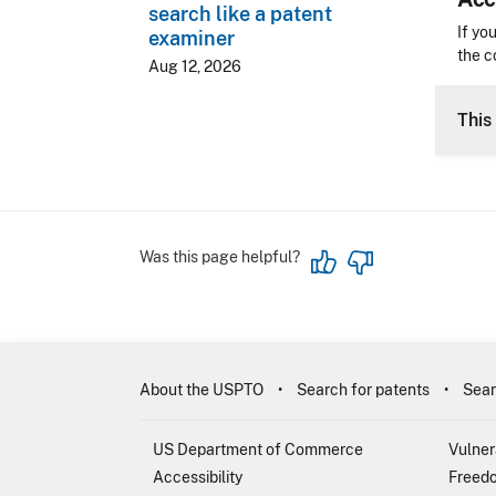
search like a patent
Acces
If yo
examiner
the c
Aug 12, 2026
CLE 
This 
Was this page helpful?
About the USPTO
Search for patents
Sear
US Department of Commerce
Vulner
Accessibility
Freedo