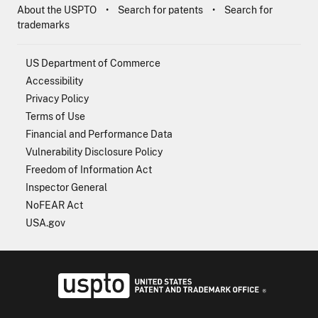
About the USPTO
Search for patents
Search for
trademarks
US Department of Commerce
Accessibility
Privacy Policy
Terms of Use
Financial and Performance Data
Vulnerability Disclosure Policy
Freedom of Information Act
Inspector General
NoFEAR Act
USA.gov
USPTO - Uni