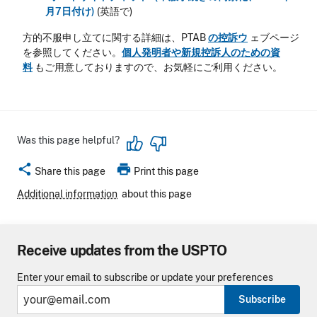
月7日付け)
(英語で)
方的不服申し立てに関する詳細は、PTAB
の控訴ウ
ェブページ
を参照してください。
個人発明者や新規控訴人のための資
料
もご用意しておりますので、お気軽にご利用ください。
Was this page helpful?
share
print
Share this page
Print this page
Additional information
about this page
Receive updates from the USPTO
Enter your email to subscribe or update your preferences
Subscribe