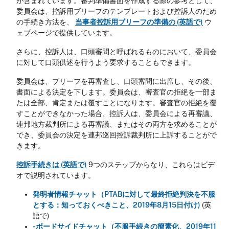
が含まれています。審判準備書面を作成する際の参考として、
委員会は、控訴用ブリーフのテンプレートおよび控訴人のため
の手続き方法を、
当事者控訴用ブリーフの準備の (英語で)
ウ
ェブページで提供しています。
さらに、控訴人は、口頭審問と呼ばれるものにおいて、委員会
に対して口頭供述を行うよう要求することもできます。
委員会は、ブリーフを再審査し、口頭審問に出席し、その後、
書面による決定を下します。委員会は、審査官の拒絶を一部ま
たは全部、肯定または覆すことになります。審査官の拒絶を覆
すことができなかった場合、控訴人は、委員会による再審議、
連邦地方裁判所による再審議、またはその両方を求めることが
でき、委員会の決定を連邦巡回控訴裁判所に上訴することがで
きます。
控訴手続きは (英語で)
9つのステップからなり、これらはビデ
オで説明されています。
発明者情報チャット（PTABに対して最終拒絶判決を不服
とする：知っておくべきこと、2019年8月15日付け)
(英
語で)
- ボードサイドチャット（不服手続きの簡素化、2019年11