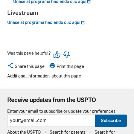
Únase al programa haciendo clic
aquí
Livestream
Únase al programa haciendo clic
aquí
Was this page helpful?
share
print
Share this page
Print this page
Additional information
about this page
Receive updates from the USPTO
Enter your email to subscribe or update your preferences
Subscribe
About the USPTO
Search for patents
Search for