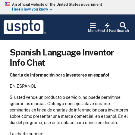
Skip to main content
An official website of the United States government
Here’s how you know
keyboard_arrow_down
Jump to main content
USPTO
electric_bolt
-
Menu
Find it Fast
Search
United
States
Patent
Spanish Language Inventor
and
Trademark
Info Chat
Office
Charla de Información para Inventores en español
EN ESPAÑOL
Si usted vende un producto o servicio, no puede permitirse
ignorar las marcas. Obtenga consejos clave durante
seminarios en línea de charlas de información para inventores
sobre cómo presentar una marca comercial, en español. En el
día del programa, use éste enlace para unirse en directo.
La charla cubrirá: