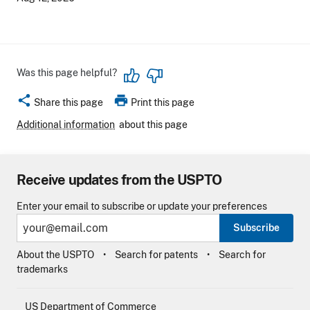
Was this page helpful?
share
print
Share this page
Print this page
Additional information
about this page
Receive updates from the USPTO
Enter your email to subscribe or update your preferences
Subscribe
About the USPTO
Search for patents
Search for
trademarks
US Department of Commerce