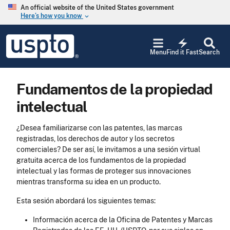
Skip to main content
An official website of the United States government
Here’s how you know
keyboard_arrow_down
Jump to main content
USPTO
electric_bolt
-
Menu
Find it Fast
Search
United
States
Patent
Fundamentos de la propiedad
and
Trademark
intelectual
Office
¿Desea familiarizarse con las patentes, las marcas
registradas, los derechos de autor y los secretos
comerciales? De ser así, le invitamos a una sesión virtual
gratuita acerca de los fundamentos de la propiedad
intelectual y las formas de proteger sus innovaciones
mientras transforma su idea en un producto.
Esta sesión abordará los siguientes temas:
Información acerca de la Oficina de Patentes y Marcas