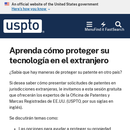
Skip to main content
An official website of the United States government
Here’s how you know
keyboard_arrow_down
Jump to main content
USPTO
electric_bolt
-
Menu
Find it Fast
Search
United
States
Patent
Aprenda cómo proteger su
and
Trademark
tecnología en el extranjero
Office
¿Sabía que hay maneras de proteger su patente en otro país?
Si desea saber cómo presentar solicitudes de patentes en
jurisdicciones extranjeras, le invitamos a esta sesión gratuita
que ofrecerán los expertos de la Oficina de Patentes y
Marcas Registradas de EE.UU. (USPTO, por sus siglas en
inglés).
Se discutirán temas como:
Las opciones para ayudar a proteger su propiedad