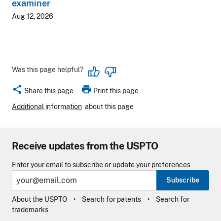
examiner
Aug 12, 2026
Was this page helpful?
share
print
Share this page
Print this page
Additional information
about this page
Receive updates from the USPTO
Enter your email to subscribe or update your preferences
Subscribe
About the USPTO
Search for patents
Search for
trademarks