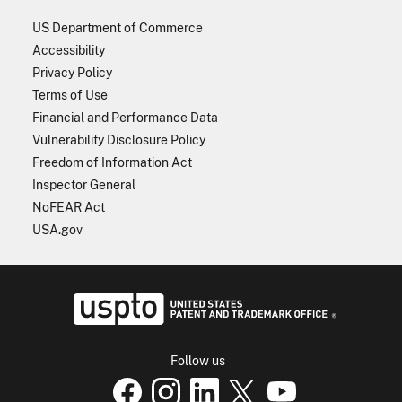
US Department of Commerce
Accessibility
Privacy Policy
Terms of Use
Financial and Performance Data
Vulnerability Disclosure Policy
Freedom of Information Act
Inspector General
NoFEAR Act
USA.gov
USPTO - Uni
Follow us
USPTO Facebook page
USPTO Instagram
USPTO Linkedin
USPTO X
page
USPTO Youtube
page
page
p